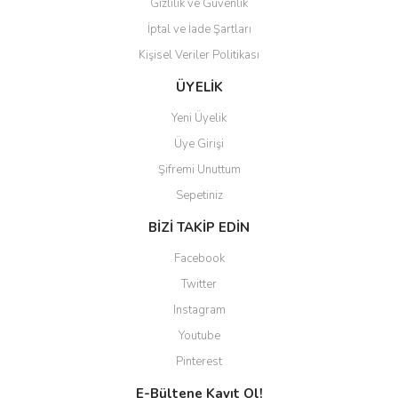
Gizlilik ve Güvenlik
İptal ve İade Şartları
Kişisel Veriler Politikası
Gönder
ÜYELİK
Yeni Üyelik
Üye Girişi
Şifremi Unuttum
Sepetiniz
BİZİ TAKİP EDİN
Facebook
Twitter
Instagram
Youtube
Pinterest
E-Bültene Kayıt Ol!