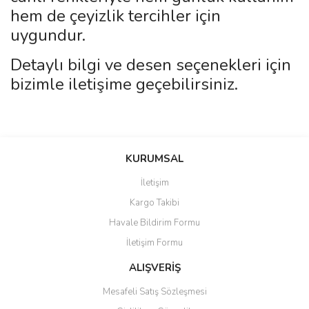
hem de çeyizlik tercihler için
uygundur.
Detaylı bilgi ve desen seçenekleri için
bizimle iletişime geçebilirsiniz.
Bu ürünün fiyat bilgisi, resim, ürün açıklamalarında ve diğer
konularda yetersiz gördüğünüz noktaları öneri formunu kullanarak
Bu ürüne ilk yorumu siz yapın!
KURUMSAL
tarafımıza iletebilirsiniz.
Görüş ve önerileriniz için teşekkür ederiz.
İletişim
Yorum Yaz
Kargo Takibi
Ürün resmi kalitesiz, bozuk veya görüntülenemiyor.
Havale Bildirim Formu
Ürün açıklamasında eksik bilgiler bulunuyor.
İletişim Formu
Ürün bilgilerinde hatalar bulunuyor.
Ürün fiyatı diğer sitelerden daha pahalı.
ALIŞVERİŞ
Bu ürüne benzer farklı alternatifler olmalı.
Mesafeli Satış Sözleşmesi