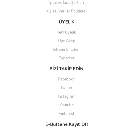
İptal ve İade Şartları
Kişisel Veriler Politikası
Gönder
ÜYELİK
Yeni Üyelik
Üye Girişi
Şifremi Unuttum
Sepetiniz
BİZİ TAKİP EDİN
Facebook
Twitter
Instagram
Youtube
Pinterest
E-Bültene Kayıt Ol!