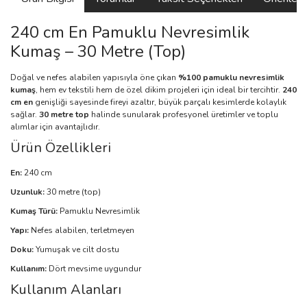
240 cm En Pamuklu Nevresimlik
Kumaş – 30 Metre (Top)
Doğal ve nefes alabilen yapısıyla öne çıkan
%100 pamuklu nevresimlik
kumaş
, hem ev tekstili hem de özel dikim projeleri için ideal bir tercihtir.
240
cm en
genişliği sayesinde fireyi azaltır, büyük parçalı kesimlerde kolaylık
sağlar.
30 metre top
halinde sunularak profesyonel üretimler ve toplu
alımlar için avantajlıdır.
Ürün Özellikleri
En:
240 cm
Uzunluk:
30 metre (top)
Kumaş Türü:
Pamuklu Nevresimlik
Yapı:
Nefes alabilen, terletmeyen
Doku:
Yumuşak ve cilt dostu
Kullanım:
Dört mevsime uygundur
Kullanım Alanları