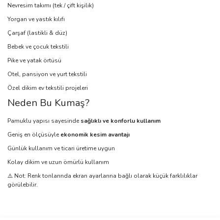
Nevresim takımı (tek / çift kişilik)
Yorgan ve yastık kılıfı
Çarşaf (lastikli & düz)
Bebek ve çocuk tekstili
Pike ve yatak örtüsü
Otel, pansiyon ve yurt tekstili
Özel dikim ev tekstili projeleri
Neden Bu Kumaş?
Pamuklu yapısı sayesinde
sağlıklı ve konforlu kullanım
Geniş en ölçüsüyle
ekonomik kesim avantajı
Günlük kullanım ve ticari üretime uygun
Kolay dikim ve uzun ömürlü kullanım
⚠️ Not: Renk tonlarında ekran ayarlarına bağlı olarak küçük farklılıklar
görülebilir.
Bu ürünün fiyat bilgisi, resim, ürün açıklamalarında ve diğer