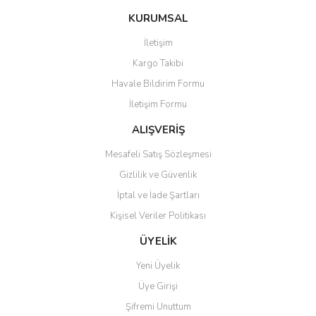
konularda yetersiz gördüğünüz noktaları öneri formunu kullanarak
Bu ürüne ilk yorumu siz yapın!
KURUMSAL
tarafımıza iletebilirsiniz.
Görüş ve önerileriniz için teşekkür ederiz.
İletişim
Yorum Yaz
Kargo Takibi
Ürün resmi kalitesiz, bozuk veya görüntülenemiyor.
Havale Bildirim Formu
Ürün açıklamasında eksik bilgiler bulunuyor.
İletişim Formu
Ürün bilgilerinde hatalar bulunuyor.
Ürün fiyatı diğer sitelerden daha pahalı.
ALIŞVERİŞ
Bu ürüne benzer farklı alternatifler olmalı.
Mesafeli Satış Sözleşmesi
Gizlilik ve Güvenlik
İptal ve İade Şartları
Kişisel Veriler Politikası
Gönder
ÜYELİK
Yeni Üyelik
Üye Girişi
Şifremi Unuttum