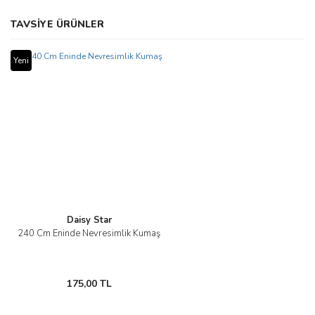
Bu ürünün fiyat bilgisi, resim, ürün açıklamalarında ve diğer
TAVSİYE ÜRÜNLER
konularda yetersiz gördüğünüz noktaları öneri formunu kullanarak
Bu ürüne ilk yorumu siz yapın!
tarafımıza iletebilirsiniz.
Görüş ve önerileriniz için teşekkür ederiz.
Yeni
Yorum Yaz
Ürün resmi kalitesiz, bozuk veya görüntülenemiyor.
Ürün açıklamasında eksik bilgiler bulunuyor.
Ürün bilgilerinde hatalar bulunuyor.
Ürün fiyatı diğer sitelerden daha pahalı.
Bu ürüne benzer farklı alternatifler olmalı.
Daisy Star
240 Cm Eninde Nevresimlik Kumaş
Gönder
175,00 TL