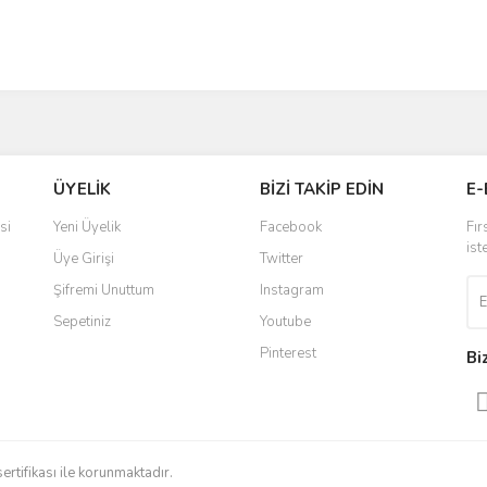
ÜYELİK
BİZİ TAKİP EDİN
E-
si
Yeni Üyelik
Facebook
Fır
ist
Üye Girişi
Twitter
Şifremi Unuttum
Instagram
Sepetiniz
Youtube
Pinterest
Bi
sertifikası ile korunmaktadır.