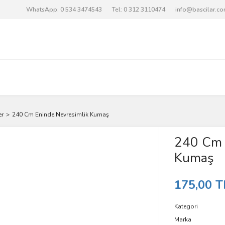
WhatsApp: 0 534 3474543
Tel: 0 312 3110474
info@bascilar.c
er
240 Cm Eninde Nevresimlik Kumaş
240 Cm 
Kumaş
175,00 T
Kategori
Marka