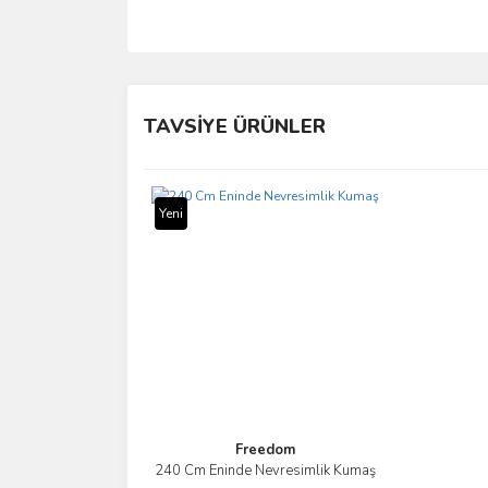
Bu ürünün fiyat bilgisi, resim, ürün açıklamalarında 
Görüş ve önerileriniz için teşekkür ederiz.
TAVSİYE ÜRÜNLER
Ürün resmi kalitesiz, bozuk veya görüntülenemiyo
Ürün açıklamasında eksik bilgiler bulunuyor.
Yeni
Ürün bilgilerinde hatalar bulunuyor.
Ürün fiyatı diğer sitelerden daha pahalı.
Bu ürüne benzer farklı alternatifler olmalı.
Freedom
240 Cm Eninde Nevresimlik Kumaş
İncele