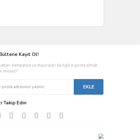
Bültene Kayıt Ol!
satları, kampanya ve duyuruları ile ilgili e-posta almak
er misiniz?
EKLE
zi Takip Edin