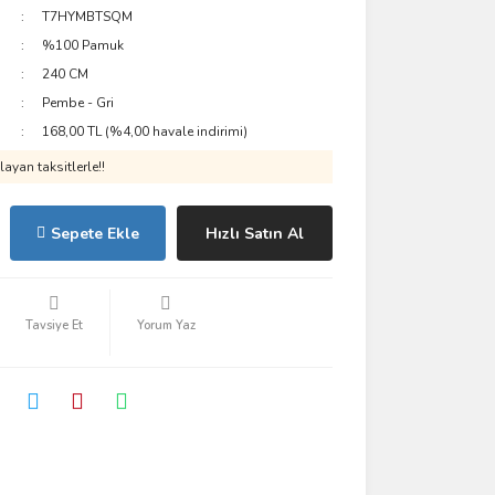
T7HYMBTSQM
%100 Pamuk
240 CM
Pembe - Gri
168,00 TL (%4,00 havale indirimi)
ayan taksitlerle!!
Sepete Ekle
Hızlı Satın Al
Tavsiye Et
Yorum Yaz