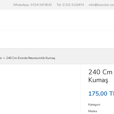
WhatsApp: 0 534 3474543
Tel: 0 312 3110474
info@bascilar.c
er
240 Cm Eninde Nevresimlik Kumaş
240 Cm 
Kumaş
175,00 T
Kategori
Marka