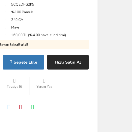
5CQEDFG2K5
%100 Pamuk
240 CM
Mavi
168,00 TL (%4,00 havale indirimi)
ayan taksitlerle!!
Sepete Ekle
Hızlı Satın Al
Tavsiye Et
Yorum Yaz