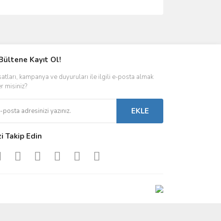
ımıza iletebilirsiniz.
Bültene Kayıt Ol!
satları, kampanya ve duyuruları ile ilgili e-posta almak
er misiniz?
EKLE
zi Takip Edin