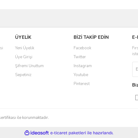
ve diğer konularda yetersiz gördüğünüz noktaları öneri formunu kullanarak taraf
Bu ürüne ilk yorumu siz yapın!
ÜYELİK
BİZİ TAKİP EDİN
E-
r.
Yorum Yaz
si
Yeni Üyelik
Facebook
Fır
ist
Üye Girişi
Twitter
Şifremi Unuttum
Instagram
Sepetiniz
Youtube
Pinterest
Bi
Gönder
sertifikası ile korunmaktadır.
ile
ideasoft
e-