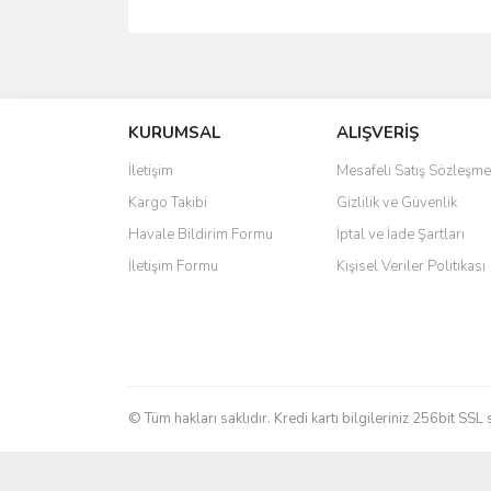
Bu ürünün fiyat bilgisi, resim, ürün açıklamalarında 
Görüş ve önerileriniz için teşekkür ederiz.
KURUMSAL
ALIŞVERİŞ
Ürün resmi kalitesiz, bozuk veya görüntülenemiyo
Ürün açıklamasında eksik bilgiler bulunuyor.
İletişim
Mesafeli Satış Sözleşme
Ürün bilgilerinde hatalar bulunuyor.
Kargo Takibi
Gizlilik ve Güvenlik
Ürün fiyatı diğer sitelerden daha pahalı.
Havale Bildirim Formu
İptal ve İade Şartları
Bu ürüne benzer farklı alternatifler olmalı.
İletişim Formu
Kişisel Veriler Politikası
© Tüm hakları saklıdır. Kredi kartı bilgileriniz 256bit SSL 