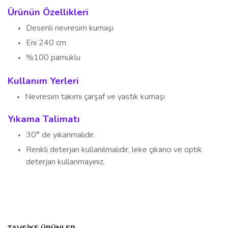
Ürünün Özellikleri
Desenli nevresim kumaşı
Eni 240 cm
%100 pamuklu
Kullanım Yerleri
Nevresim takımı
çarşaf ve yastık kumaşı
Yıkama Talimatı
30° de yıkanmalıdır.
Renkli deterjan kullanılmalıdır, leke çıkarıcı ve optik
deterjan kullanmayınız.
Bu ürünün fiyat bilgisi, resim, ürün açıklamalarında ve diğer