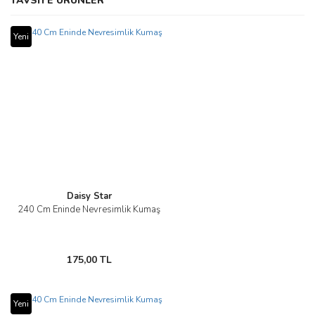
TAVSİYE ÜRÜNLER
konularda yetersiz gördüğünüz noktaları öneri formunu kullanarak
Bu ürüne ilk yorumu siz yapın!
tarafımıza iletebilirsiniz.
Görüş ve önerileriniz için teşekkür ederiz.
Yeni
Yorum Yaz
Ürün resmi kalitesiz, bozuk veya görüntülenemiyor.
Ürün açıklamasında eksik bilgiler bulunuyor.
Ürün bilgilerinde hatalar bulunuyor.
Ürün fiyatı diğer sitelerden daha pahalı.
Bu ürüne benzer farklı alternatifler olmalı.
Daisy Star
240 Cm Eninde Nevresimlik Kumaş
Gönder
175,00 TL
Yeni