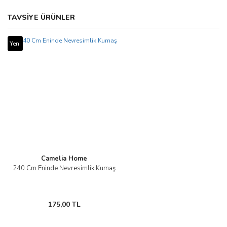
Bu ürünün fiyat bilgisi, resim, ürün açıklamalarında ve diğer
TAVSİYE ÜRÜNLER
konularda yetersiz gördüğünüz noktaları öneri formunu kullanarak
Bu ürüne ilk yorumu siz yapın!
tarafımıza iletebilirsiniz.
Görüş ve önerileriniz için teşekkür ederiz.
Yeni
Yorum Yaz
Ürün resmi kalitesiz, bozuk veya görüntülenemiyor.
Ürün açıklamasında eksik bilgiler bulunuyor.
Ürün bilgilerinde hatalar bulunuyor.
Ürün fiyatı diğer sitelerden daha pahalı.
Bu ürüne benzer farklı alternatifler olmalı.
Camelia Home
240 Cm Eninde Nevresimlik Kumaş
Gönder
175,00 TL