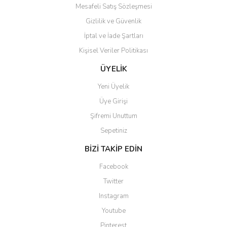
Bu ürüne benzer farklı alternatifler olmalı.
Mesafeli Satış Sözleşmesi
Gizlilik ve Güvenlik
İptal ve İade Şartları
Kişisel Veriler Politikası
Gönder
ÜYELİK
Yeni Üyelik
Üye Girişi
Şifremi Unuttum
Sepetiniz
BİZİ TAKİP EDİN
Facebook
Twitter
Instagram
Youtube
Pinterest