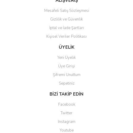
ALIŞVERİŞ
Bu ürüne benzer farklı alternatifler olmalı.
Mesafeli Satış Sözleşmesi
Gizlilik ve Güvenlik
İptal ve İade Şartları
Kişisel Veriler Politikası
Gönder
ÜYELİK
Yeni Üyelik
Üye Girişi
Şifremi Unuttum
Sepetiniz
BİZİ TAKİP EDİN
Facebook
Twitter
Instagram
Youtube