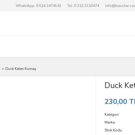
WhatsApp: 0 534 3474543
Tel: 0 312 3110474
info@bascilar.c
n
Duck Keten Kumaş
Duck Ke
230,00 T
Kategori
Marka
Stok Kodu