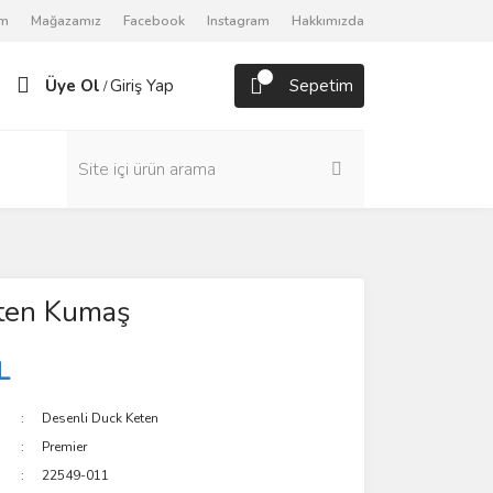
om
Mağazamız
Facebook
Instagram
Hakkımızda
Üye Ol
Giriş Yap
Sepetim
/
ten Kumaş
L
Desenli Duck Keten
Premier
22549-011