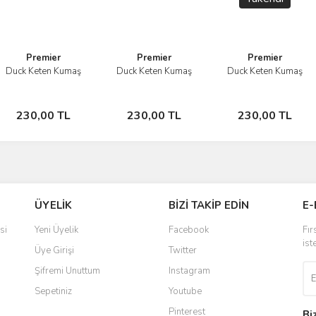
Premier
Premier
Premier
Duck Keten Kumaş
Duck Keten Kumaş
Duck Keten Kumaş
İncele
İncele
İncele
Sepete
Sepete
Stokta
Gönder
230,00 TL
230,00 TL
230,00 TL
Ekle
Ekle
Yok
ÜYELİK
BİZİ TAKİP EDİN
E-
si
Yeni Üyelik
Facebook
Fır
ist
Üye Girişi
Twitter
Şifremi Unuttum
Instagram
Sepetiniz
Youtube
Pinterest
Bi