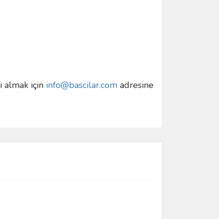
gi almak için
info@bascilar.com
adresine
ımıza iletebilirsiniz.