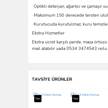
· Optikli deterjan, ağartıcı ve çamaşır s
· Maksimum 150 derecede tersten ütüle
· Kurutucuda kurutulmaz, kuru temizlem
Ekstra Hizmetler
Ekstra ücret karşılı perde, masa örtüsü 
mail atabilir yada 0534 3474543 nolu n
Bu ürünün fiyat bilgisi, resim, ürün açıklamalarında 
Görüş ve önerileriniz için teşekkür ederiz.
TAVSİYE ÜRÜNLER
Ürün resmi kalitesiz, bozuk veya görüntülenemiyo
Ürün açıklamasında eksik bilgiler bulunuyor.
Yeni
Yeni
Ürün bilgilerinde hatalar bulunuyor.
Ürün fiyatı diğer sitelerden daha pahalı.