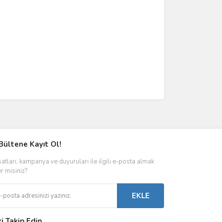
Bültene Kayıt Ol!
satları, kampanya ve duyuruları ile ilgili e-posta almak
er misiniz?
EKLE
zi Takip Edin