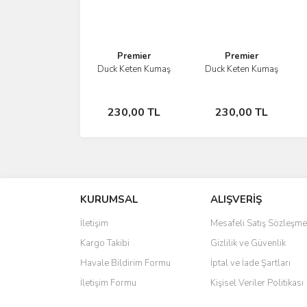
Bu ürüne benzer farklı alternatifler olmalı.
Premier
Premier
Duck Keten Kumaş
Duck Keten Kumaş
İncele
İncele
Sepete
Sepete
230,00 TL
230,00 TL
Ekle
Ekle
KURUMSAL
ALIŞVERİŞ
İletişim
Mesafeli Satış Sözleşme
Kargo Takibi
Gizlilik ve Güvenlik
Havale Bildirim Formu
İptal ve İade Şartları
İletişim Formu
Kişisel Veriler Politikası