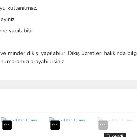
uyu kullanılmaz.
yiniz.
e yapılabilir.
ve minder dikişi yapılabilir. Dikiş ücretleri hakkında bil
umaramızı arayabilirsiniz.
ve diğer konularda yetersiz gördüğünüz noktaları öneri formunu kullanarak taraf
Bu ürüne ilk yorumu siz yapın!
r.
Yorum Yaz
Yeni
Yeni
Yeni
Tükendi