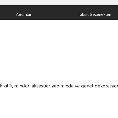
Yorumlar
Taksit Seçenekleri
k kılıfı, minder, aksesuar yapımında ve genel dekorasyon 
.