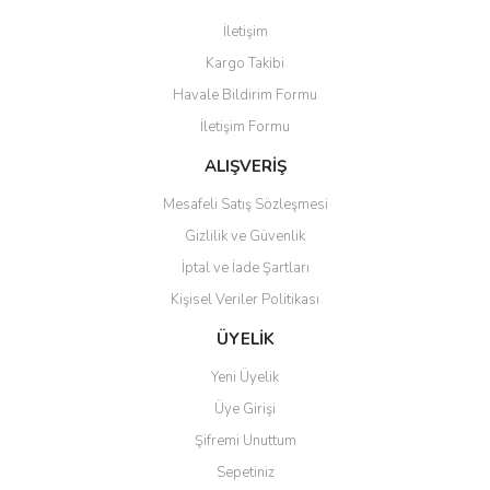
Görüş ve önerileriniz için teşekkür ederiz.
İletişim
Yorum Yaz
Kargo Takibi
Ürün resmi kalitesiz, bozuk veya görüntülenemiyor.
Havale Bildirim Formu
Ürün açıklamasında eksik bilgiler bulunuyor.
İletişim Formu
Ürün bilgilerinde hatalar bulunuyor.
Ürün fiyatı diğer sitelerden daha pahalı.
ALIŞVERİŞ
Bu ürüne benzer farklı alternatifler olmalı.
Mesafeli Satış Sözleşmesi
Gizlilik ve Güvenlik
İptal ve İade Şartları
Kişisel Veriler Politikası
Gönder
ÜYELİK
Yeni Üyelik
Üye Girişi
Şifremi Unuttum
Sepetiniz