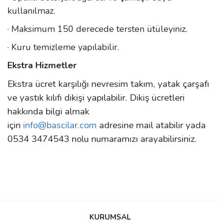
kullanılmaz.
· Maksimum 150 derecede tersten ütüleyiniz.
· Kuru temizleme yapılabilir.
Ekstra Hizmetler
Ekstra ücret karşılığı nevresim takım, yatak çarşafı
ve yastık kılıfı dikişi yapılabilir. Dikiş ücretleri
hakkında bilgi almak
için
info@bascilar.com
adresine mail atabilir yada
0534 3474543 nolu numaramızı arayabilirsiniz.
Bu ürünün fiyat bilgisi, resim, ürün açıklamalarında ve diğer
konularda yetersiz gördüğünüz noktaları öneri formunu kullanarak
Bu ürüne ilk yorumu siz yapın!
KURUMSAL
tarafımıza iletebilirsiniz.