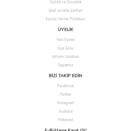
Gizlilik ve Güvenlik
İptal ve İade Şartları
Kişisel Veriler Politikası
Gönder
ÜYELİK
Yeni Üyelik
Üye Girişi
Şifremi Unuttum
Sepetiniz
BİZİ TAKİP EDİN
Facebook
Twitter
Instagram
Youtube
Pinterest
E-Bültene Kayıt Ol!