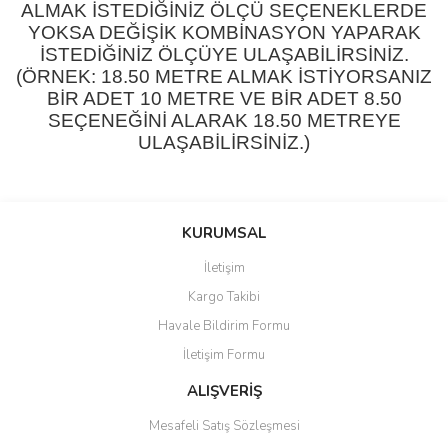
ALMAK İSTEDİĞİNİZ ÖLÇÜ SEÇENEKLERDE
YOKSA DEĞİŞİK KOMBİNASYON YAPARAK
İSTEDİĞİNİZ ÖLÇÜYE ULAŞABİLİRSİNİZ.
(ÖRNEK: 18.50 METRE ALMAK İSTİYORSANIZ
BİR ADET 10 METRE VE BİR ADET 8.50
SEÇENEĞİNİ ALARAK 18.50 METREYE
ULAŞABİLİRSİNİZ.)
Bu ürünün fiyat bilgisi, resim, ürün açıklamalarında ve diğer
konularda yetersiz gördüğünüz noktaları öneri formunu kullanarak
Bu ürüne ilk yorumu siz yapın!
KURUMSAL
tarafımıza iletebilirsiniz.
Görüş ve önerileriniz için teşekkür ederiz.
İletişim
Yorum Yaz
Kargo Takibi
Ürün resmi kalitesiz, bozuk veya görüntülenemiyor.
Havale Bildirim Formu
Ürün açıklamasında eksik bilgiler bulunuyor.
İletişim Formu
Ürün bilgilerinde hatalar bulunuyor.
Ürün fiyatı diğer sitelerden daha pahalı.
ALIŞVERİŞ
Bu ürüne benzer farklı alternatifler olmalı.
Mesafeli Satış Sözleşmesi