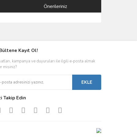
Önerileriniz
ımıza iletebilirsiniz.
Bültene Kayıt Ol!
satları, kampanya ve duyuruları ile ilgili e-posta almak
er misiniz?
EKLE
zi Takip Edin