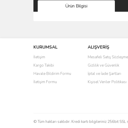
Ürün Bilgisi
Bu ürünün fiyat bilgisi, resim, ürün açıklamalarında 
Görüş ve önerileriniz için teşekkür ederiz.
KURUMSAL
ALIŞVERİŞ
Ürün resmi kalitesiz, bozuk veya görüntülenemiyo
Ürün açıklamasında eksik bilgiler bulunuyor.
İletişim
Mesafeli Satış Sözleşme
Ürün bilgilerinde hatalar bulunuyor.
Kargo Takibi
Gizlilik ve Güvenlik
Ürün fiyatı diğer sitelerden daha pahalı.
Havale Bildirim Formu
İptal ve İade Şartları
Bu ürüne benzer farklı alternatifler olmalı.
İletişim Formu
Kişisel Veriler Politikası
© Tüm hakları saklıdır. Kredi kartı bilgileriniz 256bit SSL 