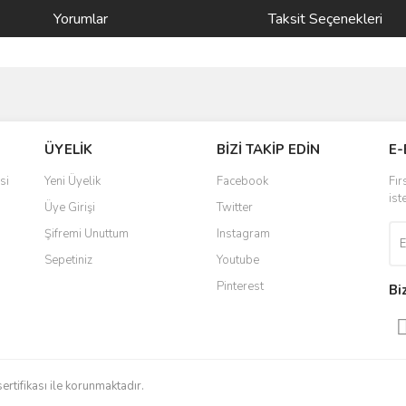
Yorumlar
Taksit Seçenekleri
ve diğer konularda yetersiz gördüğünüz noktaları öneri formunu kullanarak taraf
Bu ürüne ilk yorumu siz yapın!
ÜYELİK
BİZİ TAKİP EDİN
E-
r.
Yorum Yaz
si
Yeni Üyelik
Facebook
Fır
ist
Üye Girişi
Twitter
Şifremi Unuttum
Instagram
Sepetiniz
Youtube
Pinterest
Bi
Gönder
sertifikası ile korunmaktadır.