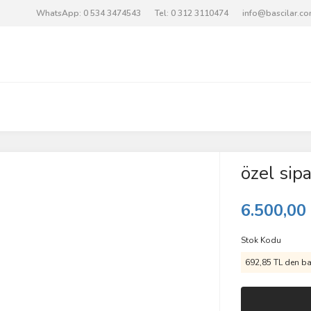
WhatsApp: 0 534 3474543
Tel: 0 312 3110474
info@bascilar.c
özel sipa
6.500,00
Stok Kodu
692,85 TL den baş