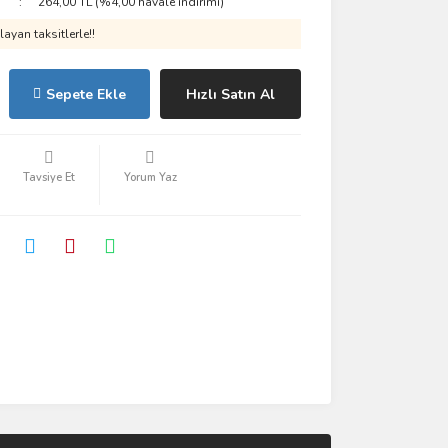
264,00 TL (%4,00 havale indirimi)
ayan taksitlerle!!
Sepete Ekle
Hızlı Satın Al
Tavsiye Et
Yorum Yaz