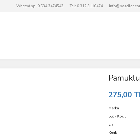
WhatsApp: 0 534 3474543
Tel: 0 312 3110474
info@bascilar.c
Pamuklu
275,00 T
Marka
Stok Kodu
En
Renk