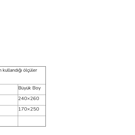
 kullandığı ölçüler
Büyük Boy
240×260
170×250