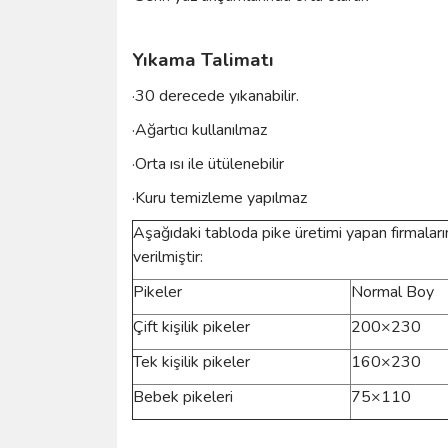
Yıkama Talimatı
·30 derecede yıkanabilir.
·Ağartıcı kullanılmaz
·Orta ısı ile ütülenebilir
·Kuru temizleme yapılmaz
Aşağıdaki tabloda pike üretimi yapan firmaların
verilmiştir:
Pikeler
Normal Boy
Çift kişilik pikeler
200×230
Tek kişilik pikeler
160×230
Bebek pikeleri
75×110