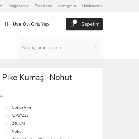
om
Mağazamız
Facebook
Instagram
Hakkımızda
Üye Ol
Giriş Yap
Sepetim
/
 Pike Kumaşı-Nohut
L
Gonca Pike
CJPSYZ35
240 CM
Nohut