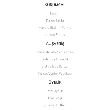
konularda yetersiz gördüğünüz noktaları öneri formunu kullanarak
Bu ürüne ilk yorumu siz yapın!
KURUMSAL
tarafımıza iletebilirsiniz.
Görüş ve önerileriniz için teşekkür ederiz.
İletişim
Yorum Yaz
Kargo Takibi
Ürün resmi kalitesiz, bozuk veya görüntülenemiyor.
Havale Bildirim Formu
Ürün açıklamasında eksik bilgiler bulunuyor.
İletişim Formu
Ürün bilgilerinde hatalar bulunuyor.
Ürün fiyatı diğer sitelerden daha pahalı.
ALIŞVERİŞ
Bu ürüne benzer farklı alternatifler olmalı.
Mesafeli Satış Sözleşmesi
Gizlilik ve Güvenlik
İptal ve İade Şartları
Kişisel Veriler Politikası
Gönder
ÜYELİK
Yeni Üyelik
Üye Girişi
Şifremi Unuttum