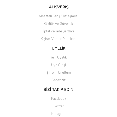
Ürün fiyatı diğer sitelerden daha pahalı.
ALIŞVERİŞ
Bu ürüne benzer farklı alternatifler olmalı.
Mesafeli Satış Sözleşmesi
Gizlilik ve Güvenlik
İptal ve İade Şartları
Kişisel Veriler Politikası
Gönder
ÜYELİK
Yeni Üyelik
Üye Girişi
Şifremi Unuttum
Sepetiniz
BİZİ TAKİP EDİN
Facebook
Twitter
Instagram