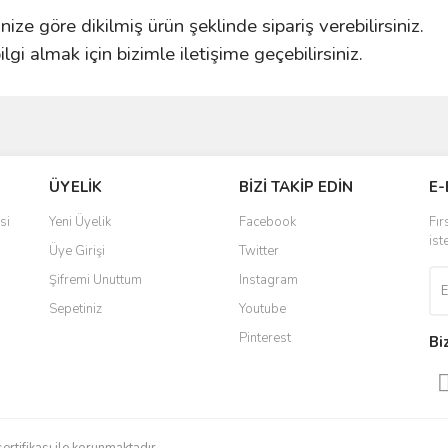
nize göre dikilmiş ürün şeklinde sipariş verebilirsiniz.
lgi almak için bizimle iletişime geçebilirsiniz.
ve diğer konularda yetersiz gördüğünüz noktaları öneri formunu kullanarak taraf
Bu ürüne ilk yorumu siz yapın!
ÜYELİK
BİZİ TAKİP EDİN
E-
r.
Yorum Yaz
si
Yeni Üyelik
Facebook
Fır
ist
Üye Girişi
Twitter
Şifremi Unuttum
Instagram
Sepetiniz
Youtube
Pinterest
Bi
Gönder