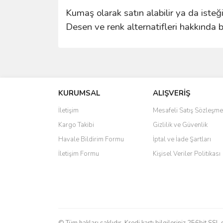
Kumaş olarak satın alabilir ya da isteği
Desen ve renk alternatifleri hakkında bi
Bu ürünün fiyat bilgisi, resim, ürün açıklamalarında 
Görüş ve önerileriniz için teşekkür ederiz.
KURUMSAL
ALIŞVERİŞ
Ürün resmi kalitesiz, bozuk veya görüntülenemiyo
Ürün açıklamasında eksik bilgiler bulunuyor.
İletişim
Mesafeli Satış Sözleşme
Ürün bilgilerinde hatalar bulunuyor.
Kargo Takibi
Gizlilik ve Güvenlik
Ürün fiyatı diğer sitelerden daha pahalı.
Havale Bildirim Formu
İptal ve İade Şartları
Bu ürüne benzer farklı alternatifler olmalı.
İletişim Formu
Kişisel Veriler Politikası