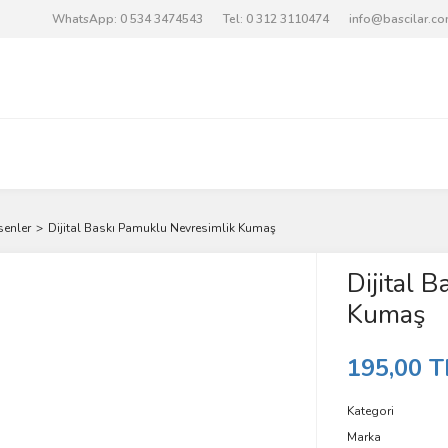
WhatsApp: 0 534 3474543
Tel: 0 312 3110474
info@bascilar.c
senler
Dijital Baskı Pamuklu Nevresimlik Kumaş
Dijital 
Kumaş
195,00 T
Kategori
Marka