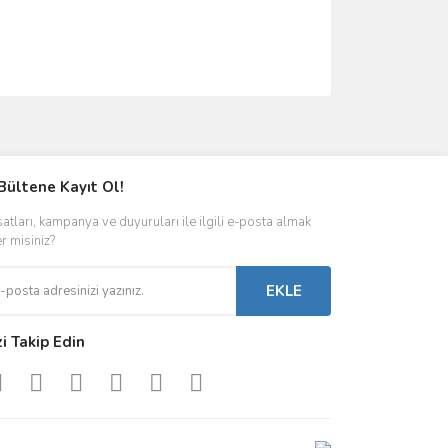
ımıza iletebilirsiniz.
Bültene Kayıt Ol!
satları, kampanya ve duyuruları ile ilgili e-posta almak
er misiniz?
EKLE
zi Takip Edin