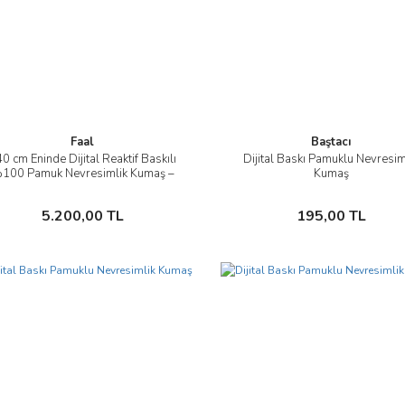
Faal
Baştacı
0 cm Eninde Dijital Reaktif Baskılı
Dijital Baskı Pamuklu Nevresim
İncele
İncele
100 Pamuk Nevresimlik Kumaş –
Kumaş
Toptan
Sepete Ekle
Sepete Ekle
5.200,00 TL
195,00 TL