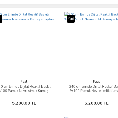
i
Yeni
Faal
Faal
0 cm Eninde Dijital Reaktif Baskılı
240 cm Eninde Dijital Reaktif Bas
İncele
İncele
100 Pamuk Nevresimlik Kumaş –
%100 Pamuk Nevresimlik Kuma
Toptan
Toptan
Sepete Ekle
Sepete Ekle
5.200,00 TL
5.200,00 TL