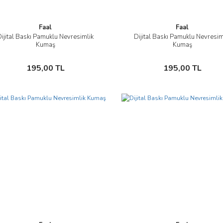
Faal
Faal
Dijital Baskı Pamuklu Nevresimlik
Dijital Baskı Pamuklu Nevresim
İncele
İncele
Kumaş
Kumaş
Sepete Ekle
Sepete Ekle
195,00 TL
195,00 TL