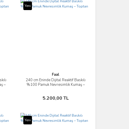
Yeni
Faal
kılı
240 cm Eninde Dijital Reaktif Baskılı
İncele
ş –
%100 Pamuk Nevresimlik Kumaş –
Toptan
Sepete Ekle
5.200,00 TL
Yeni