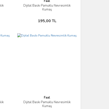
Faal
lik
Dijital Baskı Pamuklu Nevresimlik
İncele
Kumaş
Sepete Ekle
195,00 TL
Faal
lik
Dijital Baskı Pamuklu Nevresimlik
İncele
Kumaş