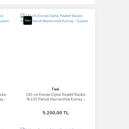
Yeni
Faal
kılı
240 cm Eninde Dijital Reaktif Baskılı
İncele
ş –
%100 Pamuk Nevresimlik Kumaş –
Toptan
Sepete Ekle
5.200,00 TL