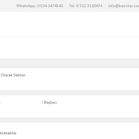
WhatsApp: 0 534 3474543
Tel: 0 312 3110474
info@bascilar.c
 Olarak Satılan
l
Baştacı
toktakiler