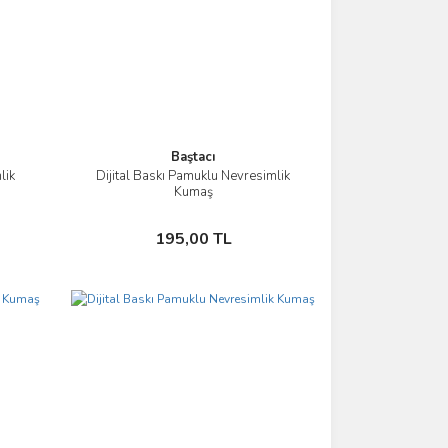
Baştacı
lik
Dijital Baskı Pamuklu Nevresimlik
İncele
Kumaş
Sepete Ekle
195,00 TL