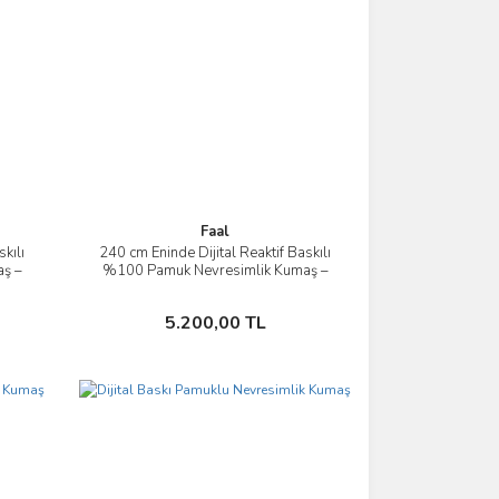
Faal
kılı
240 cm Eninde Dijital Reaktif Baskılı
İncele
ş –
%100 Pamuk Nevresimlik Kumaş –
Toptan
Sepete Ekle
5.200,00 TL