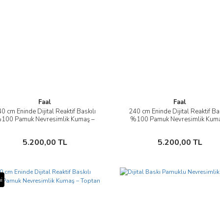
Faal
Faal
0 cm Eninde Dijital Reaktif Baskılı
240 cm Eninde Dijital Reaktif Bas
İncele
İncele
100 Pamuk Nevresimlik Kumaş –
%100 Pamuk Nevresimlik Kuma
Toptan
Toptan
Sepete Ekle
Sepete Ekle
5.200,00 TL
5.200,00 TL
i