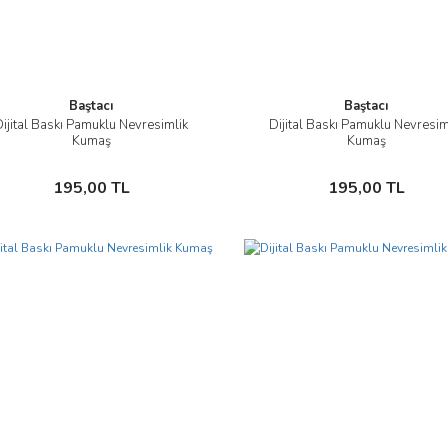
Baştacı
Baştacı
Dijital Baskı Pamuklu Nevresimlik
Dijital Baskı Pamuklu Nevresim
İncele
İncele
Kumaş
Kumaş
Sepete Ekle
Sepete Ekle
195,00 TL
195,00 TL