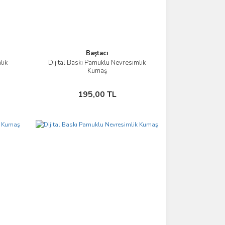
Baştacı
lik
Dijital Baskı Pamuklu Nevresimlik
İncele
Kumaş
Sepete Ekle
195,00 TL