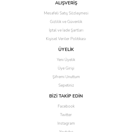
Ürün fiyatı diğer sitelerden daha pahalı.
ALIŞVERİŞ
Bu ürüne benzer farklı alternatifler olmalı.
Mesafeli Satış Sözleşmesi
Gizlilik ve Güvenlik
İptal ve İade Şartları
Kişisel Veriler Politikası
Gönder
ÜYELİK
Yeni Üyelik
Üye Girişi
Şifremi Unuttum
Sepetiniz
BİZİ TAKİP EDİN
Facebook
Twitter
Instagram