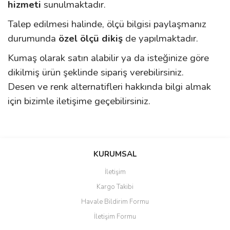
hizmeti
sunulmaktadır.
Talep edilmesi halinde, ölçü bilgisi paylaşmanız
durumunda
özel ölçü dikiş
de yapılmaktadır.
Kumaş olarak satın alabilir ya da isteğinize göre
dikilmiş ürün şeklinde sipariş verebilirsiniz.
Desen ve renk alternatifleri hakkında bilgi almak
için bizimle iletişime geçebilirsiniz.
Bu ürünün fiyat bilgisi, resim, ürün açıklamalarında ve diğer
konularda yetersiz gördüğünüz noktaları öneri formunu kullanarak
Bu ürüne ilk yorumu siz yapın!
KURUMSAL
tarafımıza iletebilirsiniz.
Görüş ve önerileriniz için teşekkür ederiz.
İletişim
Yorum Yaz
Kargo Takibi
Ürün resmi kalitesiz, bozuk veya görüntülenemiyor.
Havale Bildirim Formu
Ürün açıklamasında eksik bilgiler bulunuyor.
İletişim Formu
Ürün bilgilerinde hatalar bulunuyor.