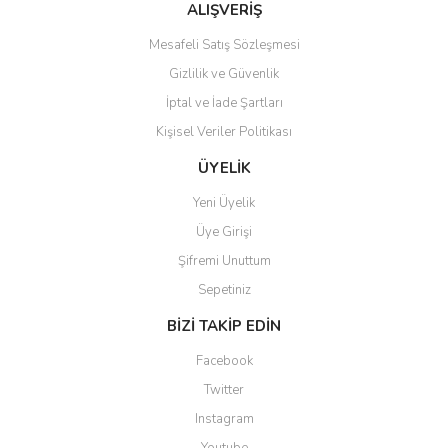
Ürün fiyatı diğer sitelerden daha pahalı.
ALIŞVERİŞ
Bu ürüne benzer farklı alternatifler olmalı.
Mesafeli Satış Sözleşmesi
Gizlilik ve Güvenlik
İptal ve İade Şartları
Kişisel Veriler Politikası
Gönder
ÜYELİK
Yeni Üyelik
Üye Girişi
Şifremi Unuttum
Sepetiniz
BİZİ TAKİP EDİN
Facebook
Twitter
Instagram