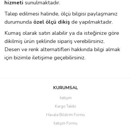
hizmeti
sunulmaktadır.
Talep edilmesi halinde, ölçü bilgisi paylaşmanız
durumunda
özel ölçü dikiş
de yapılmaktadır.
Kumaş olarak satın alabilir ya da isteğinize göre
dikilmiş ürün şeklinde sipariş verebilirsiniz.
Desen ve renk alternatifleri hakkında bilgi almak
için bizimle iletişime geçebilirsiniz.
Bu ürünün fiyat bilgisi, resim, ürün açıklamalarında ve diğer
konularda yetersiz gördüğünüz noktaları öneri formunu kullanarak
Bu ürüne ilk yorumu siz yapın!
KURUMSAL
tarafımıza iletebilirsiniz.
Görüş ve önerileriniz için teşekkür ederiz.
İletişim
Yorum Yaz
Kargo Takibi
Ürün resmi kalitesiz, bozuk veya görüntülenemiyor.
Havale Bildirim Formu
Ürün açıklamasında eksik bilgiler bulunuyor.
İletişim Formu
Ürün bilgilerinde hatalar bulunuyor.