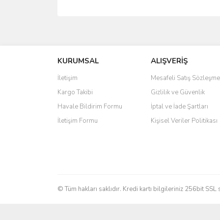
Bu ürünün fiyat bilgisi, resim, ürün açıklamalarında 
Görüş ve önerileriniz için teşekkür ederiz.
KURUMSAL
ALIŞVERİŞ
Ürün resmi kalitesiz, bozuk veya görüntülenemiyo
Ürün açıklamasında eksik bilgiler bulunuyor.
İletişim
Mesafeli Satış Sözleşme
Ürün bilgilerinde hatalar bulunuyor.
Kargo Takibi
Gizlilik ve Güvenlik
Ürün fiyatı diğer sitelerden daha pahalı.
Havale Bildirim Formu
İptal ve İade Şartları
Bu ürüne benzer farklı alternatifler olmalı.
İletişim Formu
Kişisel Veriler Politikası
© Tüm hakları saklıdır. Kredi kartı bilgileriniz 256bit SSL 