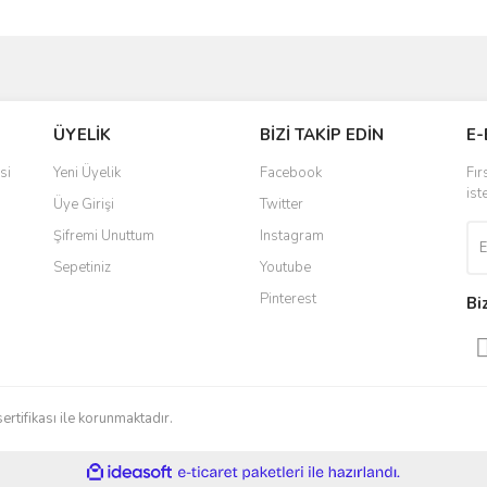
ve diğer konularda yetersiz gördüğünüz noktaları öneri formunu kullanarak taraf
Bu ürüne ilk yorumu siz yapın!
ÜYELİK
BİZİ TAKİP EDİN
E-
r.
Yorum Yaz
si
Yeni Üyelik
Facebook
Fır
ist
Üye Girişi
Twitter
Şifremi Unuttum
Instagram
Sepetiniz
Youtube
Pinterest
Bi
Gönder
sertifikası ile korunmaktadır.
ile
ideasoft
e-