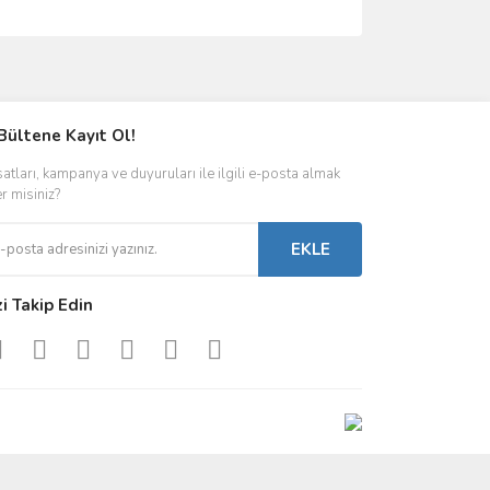
ımıza iletebilirsiniz.
Bültene Kayıt Ol!
satları, kampanya ve duyuruları ile ilgili e-posta almak
er misiniz?
EKLE
zi Takip Edin