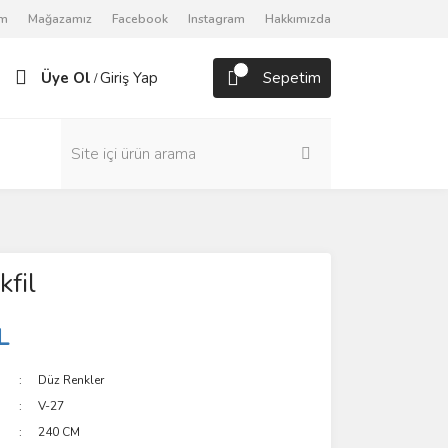
om
Mağazamız
Facebook
Instagram
Hakkımızda
Üye Ol
Giriş Yap
Sepetim
/
kfil
L
Düz Renkler
V-27
240 CM