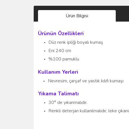
Ürün Bilgisi
Ürünün Özellikleri
Düz renk ipliği boyalı kumaş
Eni 240 cm
%100 pamuklu
Kullanım Yerleri
Nevresim,
çarşaf ve yastık kılıfı kumaşı
Yıkama Talimatı
30° de yıkanmalıdır.
Renkli deterjan kullanılmalıdır, leke çıkar