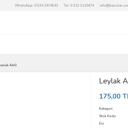
WhatsApp: 0 534 3474543
Tel: 0 312 3110474
info@bascilar.c
Leylak Akfil
Leylak A
175,00 T
Kategori
Stok Kodu
Eni