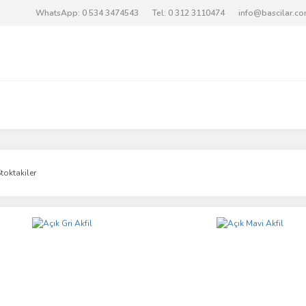
WhatsApp: 0 534 3474543
Tel: 0 312 3110474
info@bascilar.c
toktakiler