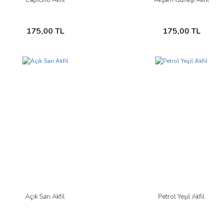
İncele
İncele
Sepete Ekle
Sepete Ekle
175,00 TL
175,00 TL
Açık Sarı Akfil
Petrol Yeşil Akfil
İncele
İncele