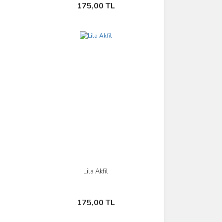
Sepete Ekle
175,00 TL
Lila Akfil
İncele
Sepete Ekle
175,00 TL