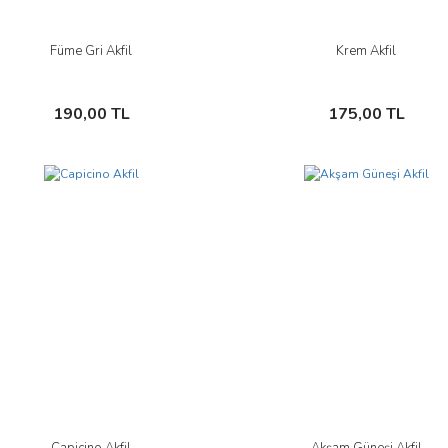
Füme Gri Akfil
Krem Akfil
İncele
İncele
Sepete Ekle
Sepete Ekle
190,00 TL
175,00 TL
Capicino Akfil
Akşam Güneşi Akfil