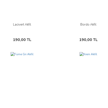
Lacivert Akfil
Bordo Akfil
İncele
İncele
Sepete Ekle
Sepete Ekle
190,00 TL
190,00 TL