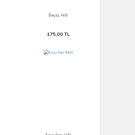
Beyaz Akfil
İncele
Sepete Ekle
175,00 TL
Koyu Sarı Akfil