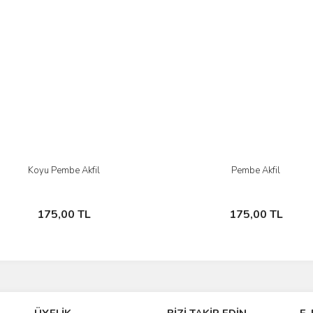
Koyu Pembe Akfil
Pembe Akfil
İncele
İncele
Sepete Ekle
Sepete Ekle
175,00 TL
175,00 TL