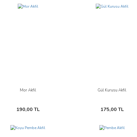
Mor Akfil
Gül Kurusu Akfil
İncele
İncele
Sepete Ekle
Sepete Ekle
190,00 TL
175,00 TL