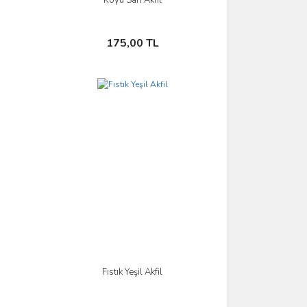
İncele
Sepete Ekle
175,00 TL
Fıstık Yeşil Akfil
İncele