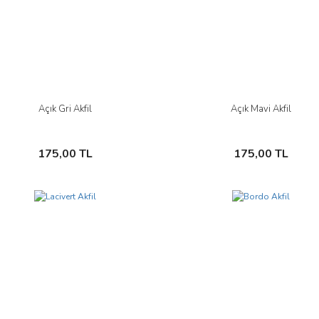
Açık Gri Akfil
Açık Mavi Akfil
İncele
İncele
Sepete Ekle
Sepete Ekle
175,00 TL
175,00 TL